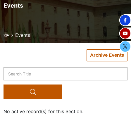
Events
Breadcrumb
होम
Events
Archive Events
Title
No active record(s) for this Section.