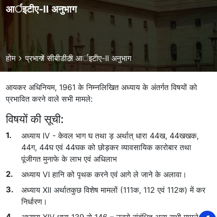
आर्इटीए-II अनुभाग
Breadcrumb
होम
प्रभागों
सीबीडीटी
आर्इटीए-II अनुभाग
आयकर अधिनियम, 1961 के निम्नलिखित अध्याय के अंतर्गत विषयों को
प्रभावित करने वाले सभी मामले:
विषयों की सूची:
अध्याय IV - केवल भाग घ तथा ड़ अर्थात् धारा 44ख, 44खखक,
44ग, 44घ एवं 44घक को छोड़कर व्यावसायिक कारोबार तथा
पूंजीगत मुनाफे के लाभ एवं अधिलाभ
अध्याय VI हानि को पृथक करने एवं आगे ले जाने के अलावा।
अध्‍याय XII अर्थातकुछ विशेष मामलों (111क, 112 एवं 112क) में कर
निर्धारण।