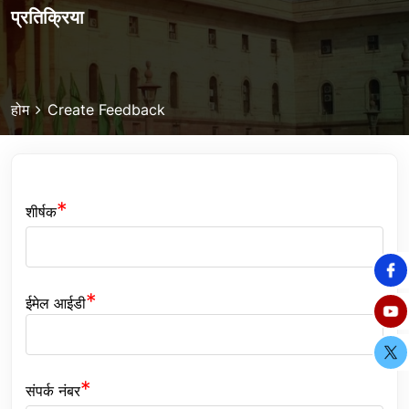
प्रतिक्रिया
Breadcrumb
होम
Create Feedback
शीर्षक
ईमेल आईडी
संपर्क नंबर