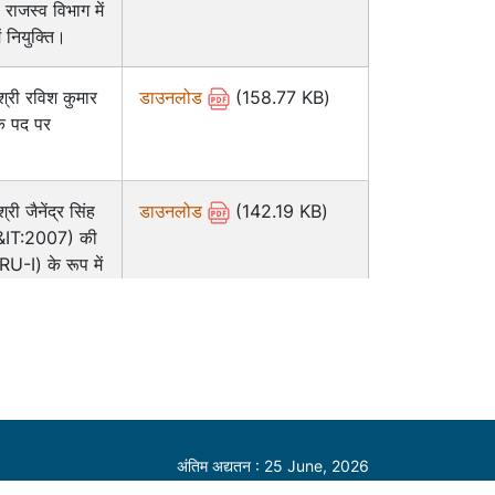
ाजस्व विभाग में
ं नियुक्ति।
 श्री रविश कुमार
डाउनलोड
(158.77 KB)
े पद पर
्री जैनेंद्र सिंह
डाउनलोड
(142.19 KB)
C&IT:2007) की
RU-I) के रूप में
 of
डाउनलोड
(390.77 KB)
 Roy ISS in
strator Grad
e Department
as Deputy
अंतिम अद्यतन : 25 June, 2026
eral in
आगंतुकों की संख्या :
153741