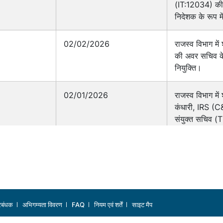
(IT:12034) की र
निदेशक के रूप मे
02/02/2026
राजस्व विभाग में
की अवर सचिव क
नियुक्ति।
02/01/2026
राजस्व विभाग में श
कंधारी, IRS (
संयुक्त सचिव (T
नियुक्ति।
1/3/2023-AD.I
27/01/2023
Appointment
Ms.Nilanjana
SeniorAdmini
(SAG) in th
्रबंधक
अभिगम्यता विवरण
FAQ
नियम एवं शर्तें
साइट मैप
of Revenue.
Director Gen
ग
, भारत सरकार.