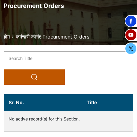
Procurement Orders
Breadcrumb
होम
कर्मचारी कॉर्नर
Procurement Orders
Title
Sr. No.
Title
No active record(s) for this Section.