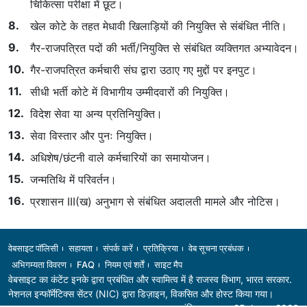
चिकित्सा परीक्षा में छूट।
खेल कोटे के तहत मेधावी खिलाड़ियों की नियुक्ति से संबंधित नीति।
गैर-राजपत्रित पदों की भर्ती/नियुक्ति से संबंधित व्यक्तिगत अभ्यावेदन।
गैर-राजपत्रित कर्मचारी संघ द्वारा उठाए गए मुद्दों पर इनपुट।
सीधी भर्ती कोटे में विभागीय उम्मीदवारों की नियुक्ति।
विदेश सेवा या अन्य प्रतिनियुक्ति।
सेवा विस्तार और पुनः नियुक्ति।
अधिशेष/छंटनी वाले कर्मचारियों का समायोजन।
जन्मतिथि में परिवर्तन।
प्रशासन III(ख) अनुभाग से संबंधित अदालती मामले और नोटिस।
Footer
वेबसाइट पॉलिसी
सहायता
संपर्क करें
प्रतिक्रिया
वेब सूचना प्रबंधक
अभिगम्यता विवरण
FAQ
नियम एवं शर्तें
साइट मैप
वेबसाइट का कंटेंट इनके द्वारा प्रबंधित और स्वामित्व में है
राजस्व विभाग
, भारत सरकार.
नेशनल इन्फॉर्मेटिक्स सेंटर (NIC) द्वारा डिज़ाइन, विकसित और होस्ट किया गया।